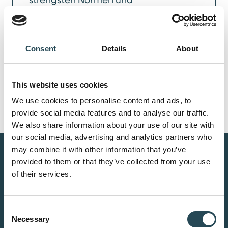
Qualitätsstandards gefertigt – für
industrielle Anwendungen, bei denen
Sicherheit, Langlebigkeit und Präzision
Consent
Details
About
im Fokus stehen.
This website uses cookies
We use cookies to personalise content and ads, to
provide social media features and to analyse our traffic.
We also share information about your use of our site with
our social media, advertising and analytics partners who
may combine it with other information that you’ve
provided to them or that they’ve collected from your use
of their services.
Consent
Necessary
Der richtige Match
Selection