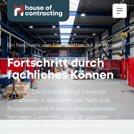
Ein Netzwerk von Fachkräften für Ihr Projekt
Fortschritt durch
fachliches Können
House of Contracting bringt führende
Dienstleister in Bereichen wie Tech und
Prozessindustrie in einem leistungsstarken
Netzwerk zusammen. Egal ob gezielter
Auftrag oder multidisziplinäres Projekt –
unsere spezialisierten Kontraktoren arbeiten