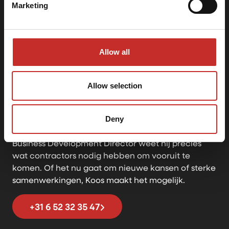
Marketing
Allow all
Koos
Allow selection
Business Development Director
Wilt u uw bedrijf verkopen?
Koos bouwt aan duurzame relaties en zorgt ervoor
Deny
dat House of Contracting blijft groeien. Als ervaren
Business Development Director weet hij precies
wat contractors nodig hebben om vooruit te
komen. Of het nu gaat om nieuwe kansen of sterke
samenwerkingen, Koos maakt het mogelijk.
+31 6 52 32 35 47