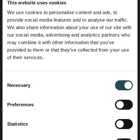
This website uses cookies
Jodien
We use cookies to personalise content and ads, to
Business Development Manager
provide social media features and to analyse our traffic.
We also share information about your use of our site with
Wilt u een project uitvoeren?
our social media, advertising and analytics partners who
Jodien legt de verbinding tussen opdrachtgevers
may combine it with other information that you’ve
en de specialisten binnen House of Contracting.
provided to them or that they’ve collected from your use
Jodien combineert haar ervaring in HR, sales en
of their services.
operations met een oplossingsgerichte aanpak en
zorgt ervoor dat klanten de juiste partner vinden
voor hun project.
Consent
Necessary
Selection
+31 6 25 43 49 03
Preferences
Statistics