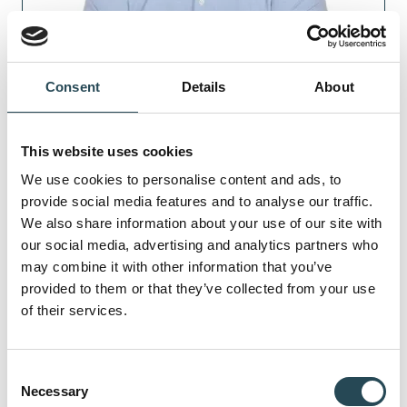
Willem Ketelaars,
Consent
Details
About
General Counsel
This website uses cookies
Willem is een bedrijfsjurist met brede,
We use cookies to personalise content and ads, to
maar ook diepgaande juridische
provide social media features and to analyse our traffic.
We also share information about your use of our site with
kennis op alle domeinen binnen onze
our social media, advertising and analytics partners who
bedrijven, zoals arbeidsrecht en
may combine it with other information that you’ve
ondernemingsrecht, maar ook op het
provided to them or that they’ve collected from your use
gebied van alle voorkomende
of their services.
contractvormen in een
projectomgeving. De werkwijze van
Consent
Willem kenmerkt zich door zijn
Necessary
Selection
pragmatische benadering van