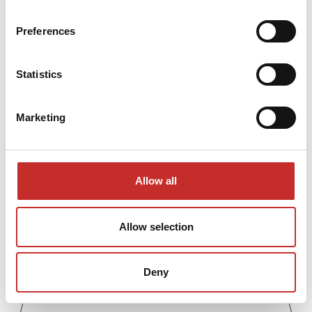
juridische vraagstukken en
Preferences
toegankelijke communicatie met alle
stakeholders van directie tot aan
projectmanagement.
Statistics
LinkedIn
Marketing
Neem contact op
Allow all
Allow selection
Deny