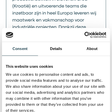
(Kroatië) en uitvoerende teams die
inzetbaar zijn in heel Europa leveren wij
maatwerk en vakmanschap voor
industriële projecten. Dankzij deze
combinatie van productie en
projectgerichte inzet ondersteunen wij
opdrachtgevers in heel Europa met
Consent
Details
About
efficiënte en betrouwbare oplossingen.
This website uses cookies
Lees meer
We use cookies to personalise content and ads, to
provide social media features and to analyse our traffic.
We also share information about your use of our site with
our social media, advertising and analytics partners who
may combine it with other information that you’ve
provided to them or that they’ve collected from your use
of their services.