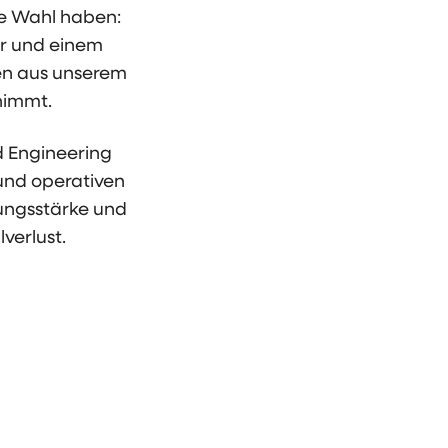
die Wahl haben:
er und einem
ren aus unserem
rnimmt.
d Engineering
 und operativen
lungsstärke und
verlust.