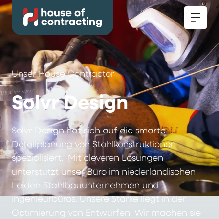
Unser House Contractor
Solvr Design
Solvr Design hat sich auf die smarte
Detailplanung von Stahlkonstruktionen
spezialisiert. Mit cleveren Lösungen
unterstützt unser Büro im niederländischen
Leiden Stahlbauunternehmen und
Ingenieurbüros. Unsere Stärke liegt in der
Optimierung von Entwürfen: Wir machen sie