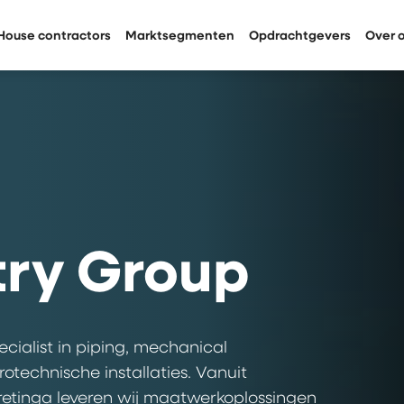
House contractors
Marktsegmenten
Opdrachtgevers
Over 
try Group
ecialist in piping, mechanical
otechnische installaties. Vanuit
retinga leveren wij maatwerkoplossingen