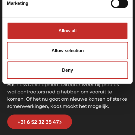
Marketing
Allow all
Koos
Allow selection
Business Development Director
Wilt u uw bedrijf verkopen?
Koos bouwt aan duurzame relaties en zorgt ervoor
Deny
dat House of Contracting blijft groeien. Als ervaren
Business Development Director weet hij precies
wat contractors nodig hebben om vooruit te
komen. Of het nu gaat om nieuwe kansen of sterke
samenwerkingen, Koos maakt het mogelijk.
+31 6 52 32 35 47