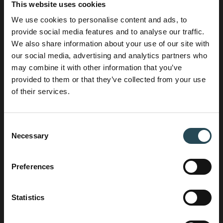
This website uses cookies
Jodien
We use cookies to personalise content and ads, to
Business Development Manager
provide social media features and to analyse our traffic.
We also share information about your use of our site with
Wilt u een project uitvoeren?
our social media, advertising and analytics partners who
Jodien legt de verbinding tussen opdrachtgevers
may combine it with other information that you’ve
en de specialisten binnen House of Contracting.
provided to them or that they’ve collected from your use
Jodien combineert haar ervaring in HR, sales en
of their services.
operations met een oplossingsgerichte aanpak en
zorgt ervoor dat klanten de juiste partner vinden
voor hun project.
Consent
Necessary
Selection
+31 6 25 43 49 03
Preferences
Statistics