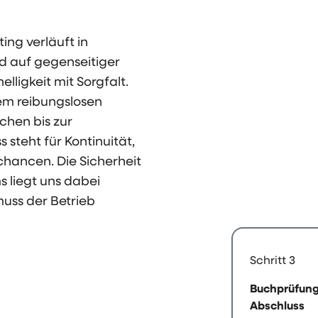
ng verläuft in
d auf gegenseitiger
lligkeit mit Sorgfalt.
nem reibungslosen
chen bis zur
 steht für Kontinuität,
chancen. Die Sicherheit
 liegt uns dabei
uss der Betrieb
Schritt 3
Buchprüfun
Abschluss