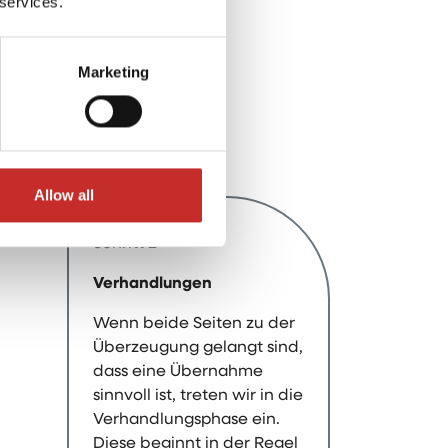
 services.
ch besprechen
n, was Ihnen
Übernahme
Marketing
 und welche
e damit
Allow all
Schritt 2
Verhandlungen
Wenn beide Seiten zu der
Überzeugung gelangt sind,
dass eine Übernahme
sinnvoll ist, treten wir in die
Verhandlungsphase ein.
Diese beginnt in der Regel