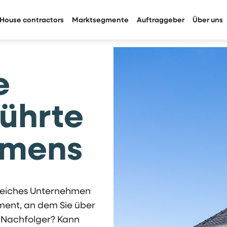
House contractors
Marktsegmente
Auftraggeber
Über uns
e
ührte
hmens
greiches Unternehmen
ent, an dem Sie über
n Nachfolger? Kann