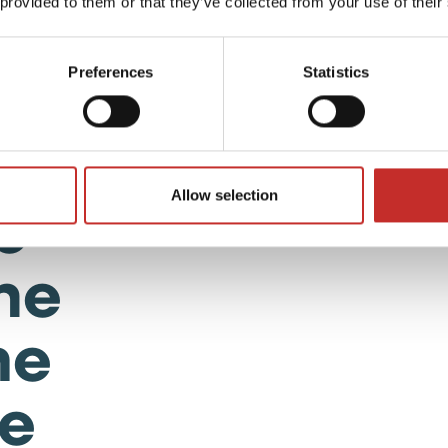
 provided to them or that they’ve collected from your use of their
könnte. Au
wir mit Ihne
bei einer 
Preferences
Statistics
wichtig ist
Wünsche Si
hnell
verknüpfen.
o
Allow selection
ine
he
e