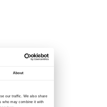
enlernen
About
n, welche
und welchen
en Mehrwert Ihr
se our traffic. We also share
n bei House of
ers who may combine it with
 einbringen