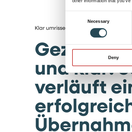
other information that you’ve
Consent
Necessary
Selection
Klar umrissener Schwerpunkt
Gezielt, sc
und klar: S
Deny
verläuft e
erfolgreic
Übernahm