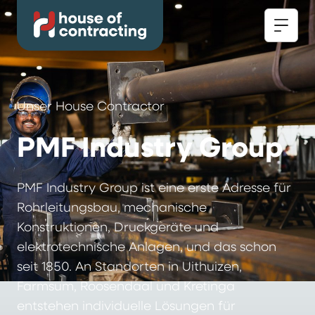
Unser House Contractor
PMF Industry Group
PMF Industry Group ist eine erste Adresse für
Rohrleitungsbau, mechanische
Konstruktionen, Druckgeräte und
elektrotechnische Anlagen, und das schon
seit 1850. An Standorten in Uithuizen,
Farmsum, Roosendaal und Kretinga
entstehen individuelle Lösungen für