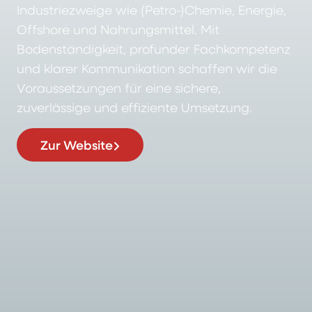
Industriezweige wie (Petro-)Chemie, Energie,
Offshore und Nahrungsmittel. Mit
Bodenständigkeit, profunder Fachkompetenz
und klarer Kommunikation schaffen wir die
Voraussetzungen für eine sichere,
zuverlässige und effiziente Umsetzung.
Zur Website