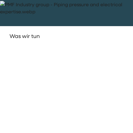
Was wir tun
Piping, Pressure &
Electrical Expertise
Die PMF Industry Group hat sich auf den
Entwurf, die Vorfertigung und die Montage
von Leitungssystemen, Druckgeräten und
elektrotechnischen Anlagen spezialisiert. Mit
Materialkunde, Schweißkompetenz und
smarten Produktionstechniken realisieren
wir Komplettsysteme für die Industrie: von