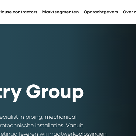
House contractors
Marktsegmenten
Opdrachtgevers
Over 
try Group
ecialist in piping, mechanical
otechnische installaties. Vanuit
retinga leveren wij maatwerkoplossingen