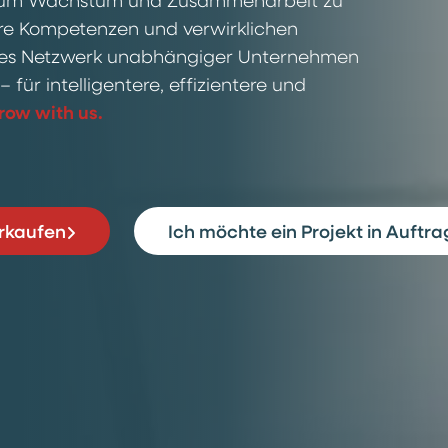
re Kompetenzen und verwirklichen
näres Netzwerk unabhängiger Unternehmen
– für intelligentere, effizientere und
row with us.
rkaufen
Ich möchte ein Projekt in Auftr