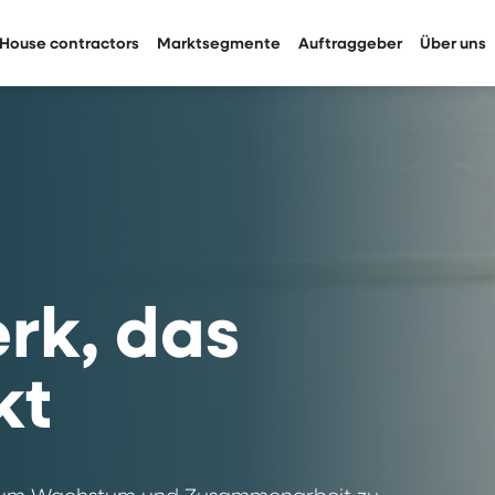
House contractors
Marktsegmente
Auftraggeber
Über uns
rk, das
kt
, um Wachstum und Zusammenarbeit zu