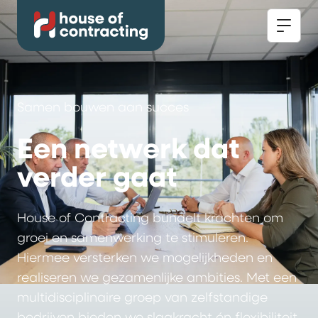
Samen bouwen aan succes
Een netwerk dat
verder gaat
House of Contracting bundelt krachten om
groei en samenwerking te stimuleren.
Hiermee versterken we mogelijkheden en
realiseren we gezamenlijke ambities. Met een
multidisciplinaire groep van zelfstandige
bedrijven bieden we slagkracht én flexibiliteit,