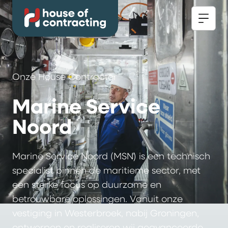
Onze House Contractor
Marine Service
Noord
Marine Service Noord (MSN) is een technisch
specialist binnen de maritieme sector, met
een sterke focus op duurzame en
betrouwbare oplossingen. Vanuit onze
vestiging in Westerbroek, nabij Groningen,
ontwerpen en realiseren wij geavanceerde