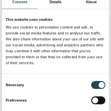
Consent
Details
About
Häufig gestellte
Fragen
This website uses cookies
We use cookies to personalise content and ads, to
Hier finden Sie die Antworten auf die am
provide social media features and to analyse our traffic.
We also share information about your use of our site with
häufigsten gestellten Fragen über unsere
our social media, advertising and analytics partners who
Arbeitsweise, unsere Zusammenarbeit und
may combine it with other information that you’ve
unsere Möglichkeiten.
provided to them or that they’ve collected from your use
of their services.
Kann ich mit einzelnen Unternehmen
Consent
zusammenarbeiten oder auch mehrere
Necessary
Selection
Unternehmen gemeinsam einbeziehen?
Preferences
Sind Sie auf Zeitarbeitskräfte angewiesen